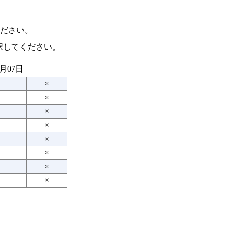
ださい。
択してください。
8月07日
×
×
×
×
×
×
×
×