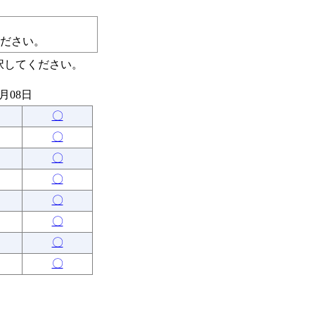
ださい。
択してください。
8月08日
〇
〇
〇
〇
〇
〇
〇
〇