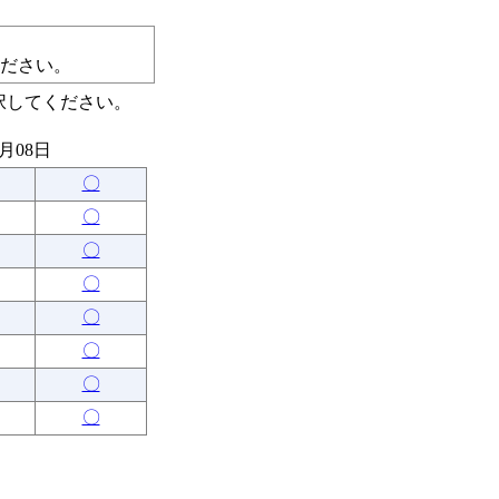
ださい。
択してください。
8月08日
〇
〇
〇
〇
〇
〇
〇
〇