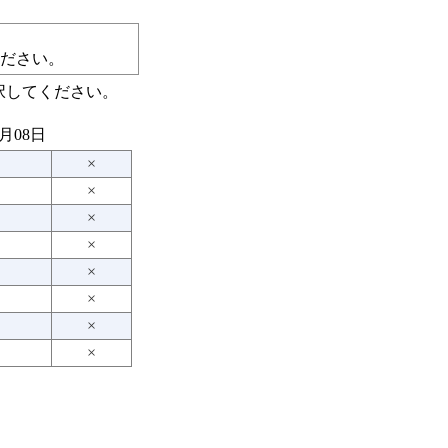
ださい。
択してください。
8月08日
×
×
×
×
×
×
×
×