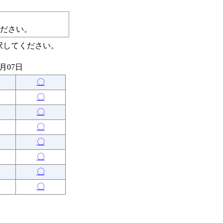
ださい。
択してください。
8月07日
〇
〇
〇
〇
〇
〇
〇
〇