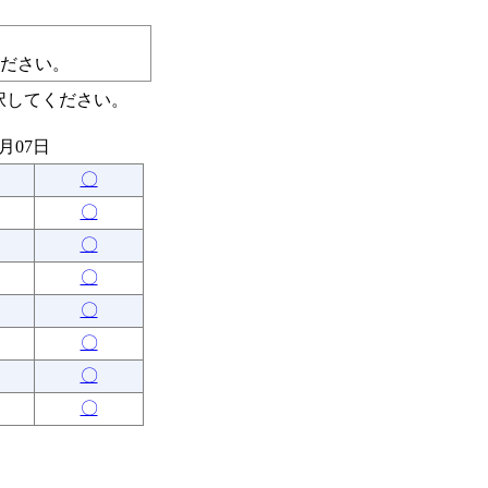
ださい。
択してください。
8月07日
〇
〇
〇
〇
〇
〇
〇
〇