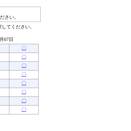
ださい。
択してください。
8月07日
〇
〇
〇
〇
〇
〇
〇
〇